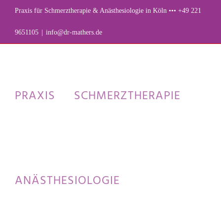
Zum
Praxis für Schmerztherapie & Anästhesiologie in Köln ••• +49 221
Inhalt
9651105
|
info@dr-mathers.de
springen
PRAXIS
SCHMERZTHERAPIE
ANÄSTHESIOLOGIE