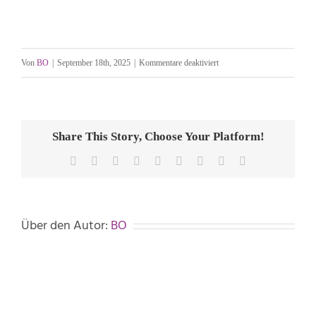
für
Von
BO
|
September 18th, 2025
|
Kommentare deaktiviert
Dr_Mathers_Silhouette_F
Share This Story, Choose Your Platform!
Facebook
X
Reddit
LinkedIn
WhatsApp
Tumblr
Pinterest
Vk
E-
Mail
Über den Autor:
BO